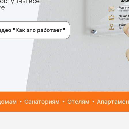
доступны все
те
идео "Как это работает"
ам
Санаториям
Отелям
Апартаментам