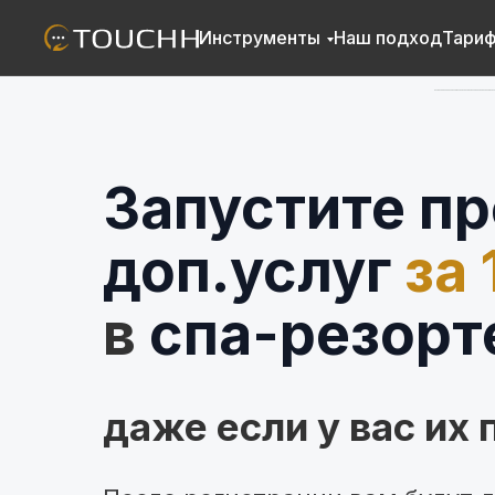
Инструменты
Наш подход
Тари
Запустите п
доп.услуг
за 
в
спа
|
даже если у вас их 