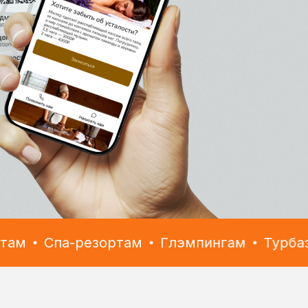
Спа-резортам
Глэмпингам
Турбазам