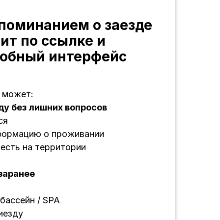
апоминанием о заезде
ит по ссылке и
добный интерфейс
 может:
ду без лишних вопросов
ся
формацию о проживании
 есть на территории
заранее
 бассейн / SPA
иезду