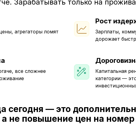
че. Зарабатывать только на прожив
Рост издер
ены, агрегаторы ломят
Зарплаты, комм
дорожает быстр
са
Дороговизн
огаче, все сложнее
Капитальная ре
роживание
категории — это
инвестиционных
да сегодня — это дополнительн
а не повышение цен на номер