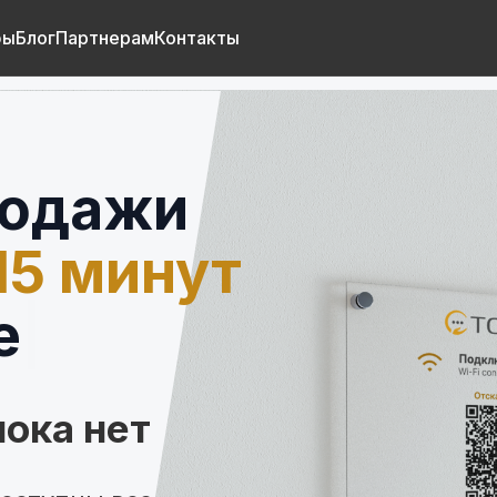
фы
Блог
Партнерам
Контакты
родажи
15 минут
пока нет