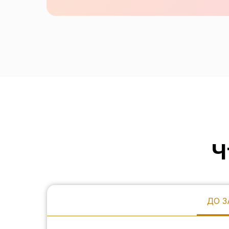
Ч
ДО З